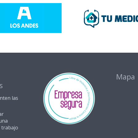
s
Mapa
s
nten las
ar
una
 trabajo