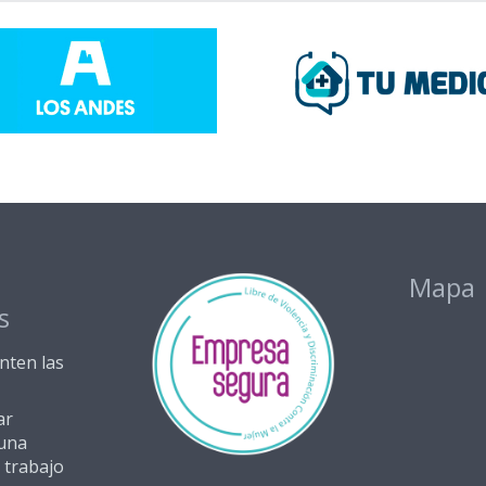
s
Mapa
s
nten las
ar
una
 trabajo