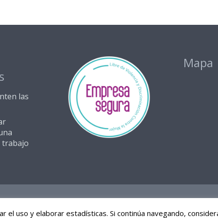
s
Mapa
s
nten las
ar
una
 trabajo
2016 – 2025 EVACONFIA | Diseño web arteriacreativa.es
itar el uso y elaborar estadísticas. Si continúa navegando, consi